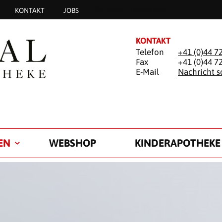
Rotpunkt Apotheken
KONTAKT
JOBS
KONTAKT
Telefon
+41 (0)44 7
Fax
+41 (0)44 7
E-Mail
Nachricht s
EN
WEBSHOP
KINDERAPOTHEKE
OHR-CHECK